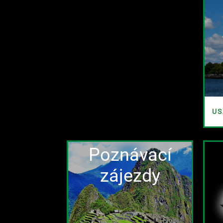
US
Poznávací
zájezdy