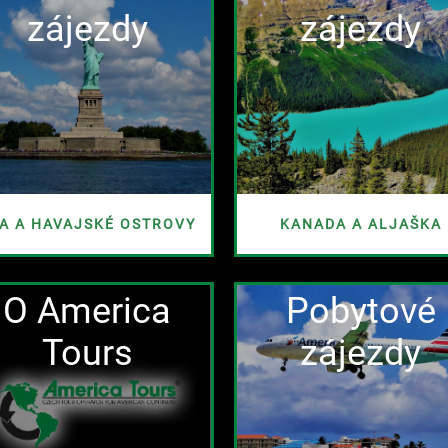
zájezdy
zájezdy
A A HAVAJSKÉ OSTROVY
KANADA A ALJAŠKA
O America
Pobytové
Tours
zájezdy