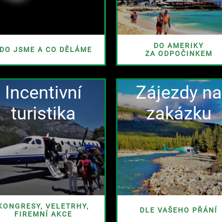
DO AMERIKY
DO JSME A CO DĚLÁME
ZA ODPOČINKEM
Incentivní
Zájezdy na
turistika
zakázku
KONGRESY, VELETRHY,
DLE VAŠEHO PŘÁNÍ
FIREMNÍ AKCE