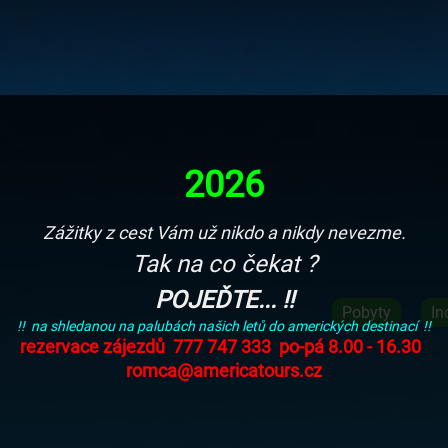
2026
Zážitky z cest Vám už nikdo a nikdy nevezme.
Tak na co čekat ?
POJEĎTE... !!
Pobyty
In
!! na shledanou na palubách našich letů do amerických destinací !!
rezervace zájezdů 777 747 333 po-pá 8.00 - 16.30
romca@americatours.cz