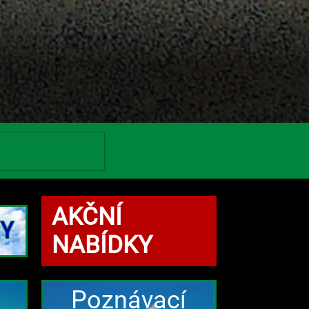
AKČNÍ
NABÍDKY
Poznávací