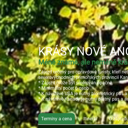
KRÁSY NOVÉ AN
Méně známé, ale neméně krás
Zájezd určený pro opravdové turisty, kteří n
severovýchodních přímořských provincií Kan
* Zájezd může být směrován opačně.
* Minimální počet 6 osob
* K návštěvě USA je nutný biometrický pas a
* K návštěvě Kanady je nutný platný pas a a
Termíny a cena
Itinerář
O zájezd