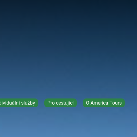
dividuální služby
Pro cestující
O America Tours