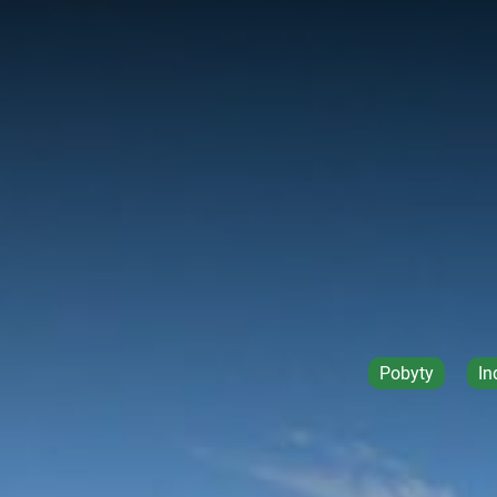
Pobyty
In