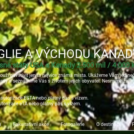
GLIE A VÝCHODU KANAD
né státy USA a Kanady 2.500 mil / 4.000
etouží navštívit jen ta nejvíce známá místa. Ukážeme Vám jedin
ady a seznámíme Vás s životem jejich obyvatel. Nesmírně zajíma
 autorizace ESTA nebo platný pas s vízem.
utorizace eTA nebo platný pas s vízem.
u
Fakultativní akce
Fotogalerie
O destinaci