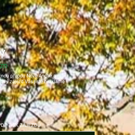
Y
 km
ečnou přírodu Nové Anglie a
vý zájezd Vás jistě nezklame !!
PDF TISK ZÁJEZDŮ